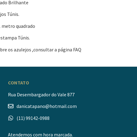
ado Brilhante
os Túnis.
1 metro quadrado
estampa Túnis.
re os azulejos ,consultar a página FAQ
CONTATO
Rua Desembargador do Vale 877
danicatapano@hotmail.com
(11) 99142-0988
Atendemos com hora marcada.