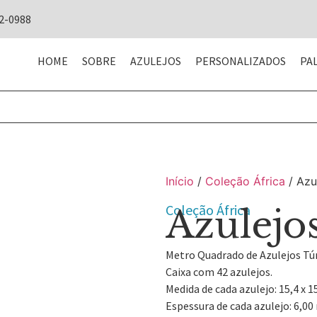
42-0988
HOME
SOBRE
AZULEJOS
PERSONALIZADOS
PA
Início
/
Coleção África
/ Azu
Coleção África
Azulejo
Metro Quadrado de Azulejos Tún
Caixa com 42 azulejos.
Medida de cada azulejo: 15,4 x 1
Espessura de cada azulejo: 6,0