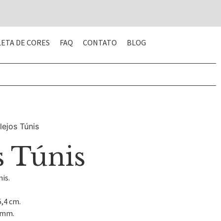
LETA DE CORES
FAQ
CONTATO
BLOG
lejos Túnis
s Túnis
is.
5,4 cm.
0 mm.