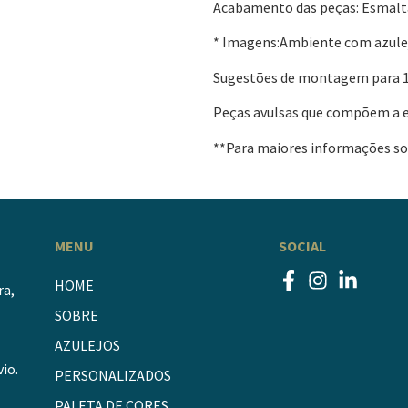
Acabamento das peças: Esmalt
* Imagens:Ambiente com azulej
Sugestões de montagem para 
Peças avulsas que compõem a 
**Para maiores informações sob
MENU
SOCIAL
HOME
ra,
SOBRE
AZULEJOS
io.
PERSONALIZADOS
PALETA DE CORES