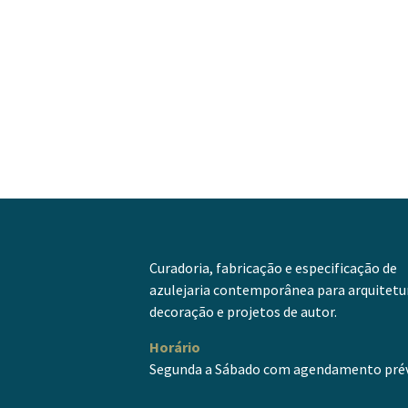
Curadoria, fabricação e especificação de
azulejaria contemporânea para arquitetu
decoração e projetos de autor.
Horário
Segunda a Sábado com agendamento prév